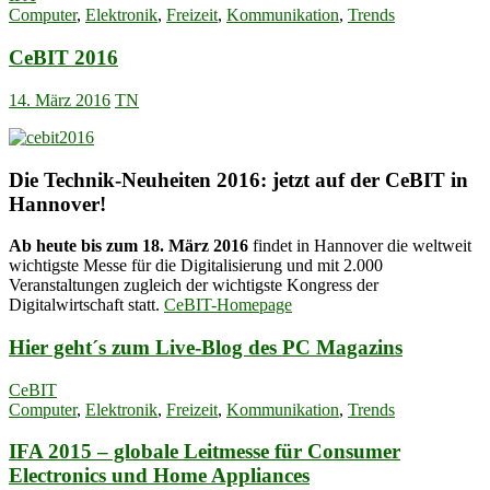
Computer
,
Elektronik
,
Freizeit
,
Kommunikation
,
Trends
CeBIT 2016
14. März 2016
TN
Die Technik-Neuheiten 2016: jetzt auf der CeBIT in
Hannover!
Ab heute bis zum 18. März 2016
findet in Hannover die weltweit
wichtigste Messe für die Digitalisierung und mit 2.000
Veranstaltungen zugleich der wichtigste Kongress der
Digitalwirtschaft statt.
CeBIT-Homepage
Hier geht´s zum Live-Blog des PC Magazins
CeBIT
Computer
,
Elektronik
,
Freizeit
,
Kommunikation
,
Trends
IFA 2015 – globale Leitmesse für Consumer
Electronics und Home Appliances