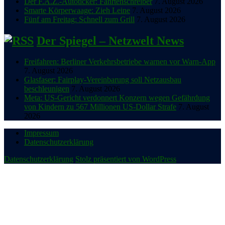
Der F.A.Z.-Autoticker: Fahrtenschreiber
7. August 2026
Smarte Körperwaage: Zieh Leine
7. August 2026
Fünf am Freitag: Schnell zum Grill
7. August 2026
Der Spiegel – Netzwelt News
Freifahren: Berliner Verkehrsbetriebe warnen vor Warn-App
7. August 2026
Glasfaser: Fairplay-Vereinbarung soll Netzausbau
beschleunigen
7. August 2026
Meta: US-Gericht verdonnert Konzern wegen Gefährdung
von Kindern zu 567 Millionen US-Dollar Strafe
7. August
2026
Impressum
Datenschutzerklärung
Datenschutzerklärung
Stolz präsentiert von WordPress