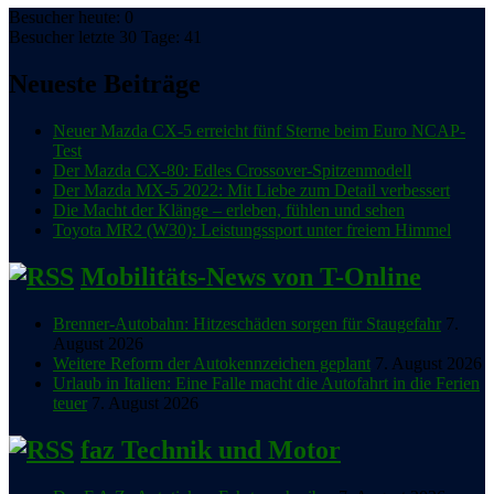
Besucher heute: 0
Besucher letzte 30 Tage: 41
Neueste Beiträge
Neuer Mazda CX-5 erreicht fünf Sterne beim Euro NCAP-
Test
Der Mazda CX-80: Edles Crossover-Spitzenmodell
Der Mazda MX-5 2022: Mit Liebe zum Detail verbessert
Die Macht der Klänge – erleben, fühlen und sehen
Toyota MR2 (W30): Leistungssport unter freiem Himmel
Mobilitäts-News von T-Online
Brenner-Autobahn: Hitzeschäden sorgen für Staugefahr
7.
August 2026
Weitere Reform der Autokennzeichen geplant
7. August 2026
Urlaub in Italien: Eine Falle macht die Autofahrt in die Ferien
teuer
7. August 2026
faz Technik und Motor