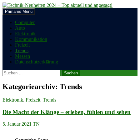
Zum
Inhalt
Suchen
Primäres Menü
springen
Technik-Neuheiten 2024 – Top
Computer
Auto
aktuell und angesagt!
Elektronik
Kommunikation
Freizeit
Trends
Messen
Datenschutzerklärung
Suchen
nach:
Kategoriearchiv: Trends
Elektronik
,
Freizeit
,
Trends
Die Macht der Klänge – erleben, fühlen und sehen
5. Januar 2021
TN