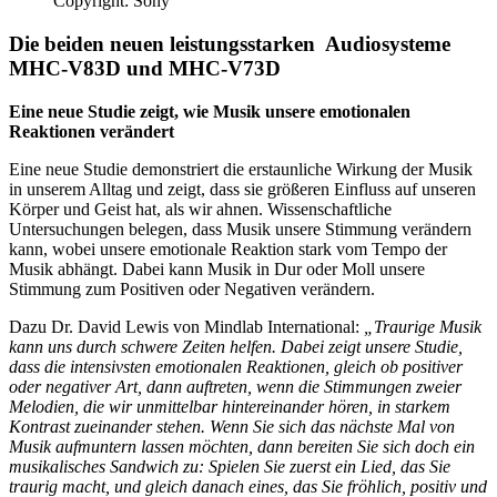
Copyright: Sony
Die beiden neuen leistungsstarken Audiosysteme
MHC-V83D
und
MHC-V73D
Eine neue Studie zeigt, wie Musik unsere emotionalen
Reaktionen verändert
Eine neue Studie demonstriert die erstaunliche Wirkung der Musik
in unserem Alltag und zeigt, dass sie größeren Einfluss auf unseren
Körper und Geist hat, als wir ahnen. Wissenschaftliche
Untersuchungen belegen, dass Musik unsere Stimmung verändern
kann, wobei unsere emotionale Reaktion stark vom Tempo der
Musik abhängt. Dabei kann Musik in Dur oder Moll unsere
Stimmung zum Positiven oder Negativen verändern.
Dazu Dr. David Lewis von Mindlab International:
„Traurige Musik
kann uns durch schwere Zeiten helfen. Dabei zeigt unsere Studie,
dass die intensivsten emotionalen Reaktionen, gleich ob positiver
oder negativer Art, dann auftreten, wenn die Stimmungen zweier
Melodien, die wir unmittelbar hintereinander hören, in starkem
Kontrast zueinander stehen. Wenn Sie sich das nächste Mal von
Musik aufmuntern lassen möchten, dann bereiten Sie sich doch ein
musikalisches Sandwich zu: Spielen Sie zuerst ein Lied, das Sie
traurig macht, und gleich danach eines, das Sie fröhlich, positiv und