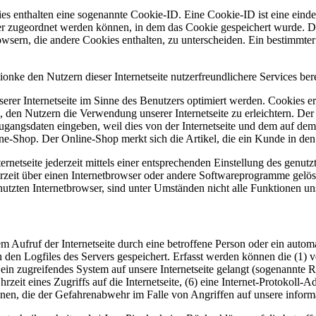
es enthalten eine sogenannte Cookie-ID. Eine Cookie-ID ist eine einde
r zugeordnet werden können, in dem das Cookie gespeichert wurde. Die
owsern, die andere Cookies enthalten, zu unterscheiden. Ein bestimmte
onke den Nutzern dieser Internetseite nutzerfreundlichere Services ber
erer Internetseite im Sinne des Benutzers optimiert werden. Cookies er
 den Nutzern die Verwendung unserer Internetseite zu erleichtern. Der 
ne Zugangsdaten eingeben, weil dies von der Internetseite und dem au
ne-Shop. Der Online-Shop merkt sich die Artikel, die ein Kunde in den 
rnetseite jederzeit mittels einer entsprechenden Einstellung des genu
erzeit über einen Internetbrowser oder andere Softwareprogramme gelösc
utzten Internetbrowser, sind unter Umständen nicht alle Funktionen uns
edem Aufruf der Internetseite durch eine betroffene Person oder ein aut
 den Logfiles des Servers gespeichert. Erfasst werden können die (1)
 ein zugreifendes System auf unsere Internetseite gelangt (sogenannte R
zeit eines Zugriffs auf die Internetseite, (6) eine Internet-Protokoll-A
onen, die der Gefahrenabwehr im Falle von Angriffen auf unsere infor