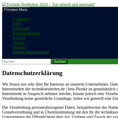
Zum
Inhalt
Suchen
Primäres Menü
springen
Technik-Neuheiten 2024 – Top a
Computer
Auto
Elektronik
Kommunikation
Freizeit
Trends
Messen
Datenschutzerklärung
Suchen
nach:
Datenschutzerklärung
Wir freuen uns sehr über Ihr Interesse an unserem Unternehmen. Daten
Internetseiten der technikneuheiten.de | Jens Pionke ist grundsätzl
Internetseite in Anspruch nehmen möchte, könnte jedoch eine Verarbe
Verarbeitung keine gesetzliche Grundlage, holen wir generell eine Ein
Die Verarbeitung personenbezogener Daten, beispielsweise des Namens
Grundverordnung und in Übereinstimmung mit den für die technikneuh
Unternehmen die Öffentlichkeit über Art, Umfang und Zweck der von 