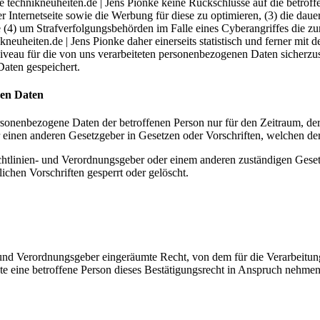
e technikneuheiten.de | Jens Pionke keine Rückschlüsse auf die betroff
serer Internetseite sowie die Werbung für diese zu optimieren, (3) die da
 (4) um Strafverfolgungsbehörden im Falle eines Cyberangriffes die zu
heiten.de | Jens Pionke daher einerseits statistisch und ferner mit d
iveau für die von uns verarbeiteten personenbezogenen Daten sicherzu
aten gespeichert.
nen Daten
ersonenbezogene Daten der betroffenen Person nur für den Zeitraum, der
einen anderen Gesetzgeber in Gesetzen oder Vorschriften, welchen der 
chtlinien- und Verordnungsgeber oder einem anderen zuständigen Geset
chen Vorschriften gesperrt oder gelöscht.
und Verordnungsgeber eingeräumte Recht, von dem für die Verarbeitung
eine betroffene Person dieses Bestätigungsrecht in Anspruch nehmen, ka