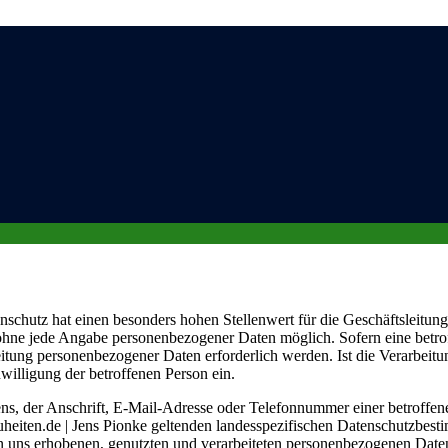
ktuell und angesagt!
schutz hat einen besonders hohen Stellenwert für die Geschäftsleitung
ich ohne jede Angabe personenbezogener Daten möglich. Sofern eine bet
itung personenbezogener Daten erforderlich werden. Ist die Verarbeitu
willigung der betroffenen Person ein.
, der Anschrift, E-Mail-Adresse oder Telefonnummer einer betroffenen
eiten.de | Jens Pionke geltenden landesspezifischen Datenschutzbest
uns erhobenen, genutzten und verarbeiteten personenbezogenen Daten 