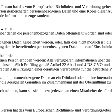
 Person hat das vom Europäischen Richtlinien- und Verordnungsgeber g
erson gespeicherten personenbezogenen Daten und eine Kopie dieser Aus
nde Informationen zugestanden:
t werden
er denen die personenbezogenen Daten offengelegt worden sind oder 
ogenen Daten gespeichert werden, oder, falls dies nicht möglich ist, die
ng der sie betreffenden personenbezogenen Daten oder auf Einschränku
sbehörde
enen Person erhoben werden: Alle verfügbaren Informationen über die
g einschließlich Profiling gemäß Artikel 22 Abs.1 und 4 DS-GVO und 
rebten Auswirkungen einer derartigen Verarbeitung für die betroffene 
zu, ob personenbezogene Daten an ein Drittland oder an eine internationa
r die geeigneten Garantien im Zusammenhang mit der Übermittlung zu e
h nehmen, kann sie sich hierzu jederzeit an einen Mitarbeiter des für
 Person hat das vom Europäischen Richtlinien- und Verordnungsgeber g