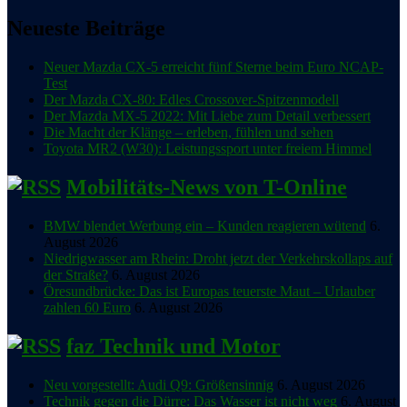
Neueste Beiträge
Neuer Mazda CX-5 erreicht fünf Sterne beim Euro NCAP-
Test
Der Mazda CX-80: Edles Crossover-Spitzenmodell
Der Mazda MX-5 2022: Mit Liebe zum Detail verbessert
Die Macht der Klänge – erleben, fühlen und sehen
Toyota MR2 (W30): Leistungssport unter freiem Himmel
Mobilitäts-News von T-Online
BMW blendet Werbung ein – Kunden reagieren wütend
6.
August 2026
Niedrigwasser am Rhein: Droht jetzt der Verkehrskollaps auf
der Straße?
6. August 2026
Öresundbrücke: Das ist Europas teuerste Maut – Urlauber
zahlen 60 Euro
6. August 2026
faz Technik und Motor
Neu vorgestellt: Audi Q9: Größensinnig
6. August 2026
Technik gegen die Dürre: Das Wasser ist nicht weg
6. August