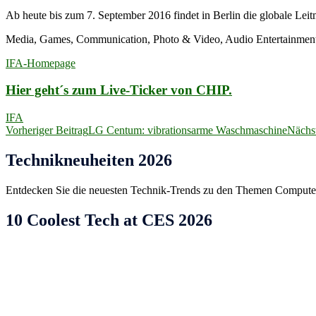
Ab heute bis zum 7. September 2016 findet in Berlin die globale Lei
Media, Games, Communication, Photo & Video, Audio Entertainment
IFA-Homepage
Hier geht´s zum Live-Ticker von CHIP.
IFA
Beitragsnavigation
Vorheriger Beitrag
LG Centum: vibrationsarme Waschmaschine
Nächst
Technikneuheiten 2026
Entdecken Sie die neuesten Technik-Trends zu den Themen Computer,
10 Coolest Tech at CES 2026