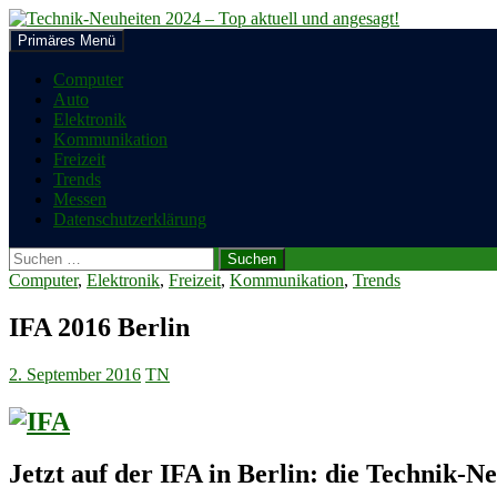
Zum
Inhalt
Suchen
Primäres Menü
springen
Technik-Neuheiten 2024 – Top a
Computer
Auto
Elektronik
Kommunikation
Freizeit
Trends
Messen
Datenschutzerklärung
Suchen
nach:
Computer
,
Elektronik
,
Freizeit
,
Kommunikation
,
Trends
IFA 2016 Berlin
2. September 2016
TN
Jetzt auf der IFA in Berlin: die Technik-N