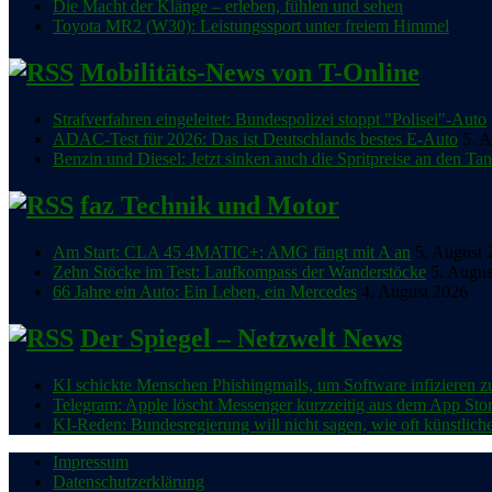
Die Macht der Klänge – erleben, fühlen und sehen
Toyota MR2 (W30): Leistungssport unter freiem Himmel
Mobilitäts-News von T-Online
Strafverfahren eingeleitet: Bundespolizei stoppt "Polisei"-Auto
ADAC-Test für 2026: Das ist Deutschlands bestes E-Auto
5. 
Benzin und Diesel: Jetzt sinken auch die Spritpreise an den Tan
faz Technik und Motor
Am Start: CLA 45 4MATIC+: AMG fängt mit A an
5. August 
Zehn Stöcke im Test: Laufkompass der Wanderstöcke
5. Augus
66 Jahre ein Auto: Ein Leben, ein Mercedes
4. August 2026
Der Spiegel – Netzwelt News
KI schickte Menschen Phishingmails, um Software infizieren 
Telegram: Apple löscht Messenger kurzzeitig aus dem App Sto
KI-Reden: Bundesregierung will nicht sagen, wie oft künstliche 
Impressum
Datenschutzerklärung