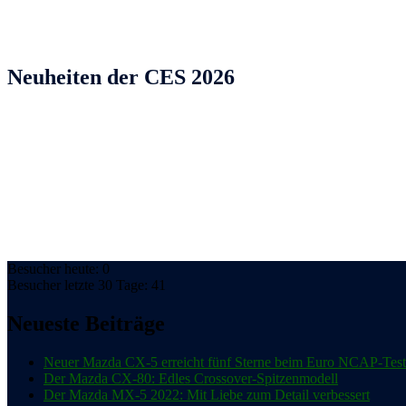
Neuheiten der CES 2026
Besucher heute: 0
Besucher letzte 30 Tage: 41
Neueste Beiträge
Neuer Mazda CX-5 erreicht fünf Sterne beim Euro NCAP-Test
Der Mazda CX-80: Edles Crossover-Spitzenmodell
Der Mazda MX-5 2022: Mit Liebe zum Detail verbessert