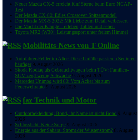
Neuer Mazda CX-5 erreicht fünf Sterne beim Euro NCAP-
Test
Der Mazda CX-80: Edles Crossover-Spitzenmodell
Der Mazda MX-5 2022: Mit Liebe zum Detail verbessert
Die Macht der Klänge – erleben, fühlen und sehen
Toyota MR2 (W30): Leistungssport unter freiem Himmel
Mobilitäts-News von T-Online
Autofahrer-Fehler im Alter: Diese Unfälle passieren Senioren
häufiger
9. August 2026
Skoda Kodiaq als Gebrauchtwagen beim TÜV: Familien-
SUV zeigt wenig Schwäche
9. August 2026
Mercedes Unimog wird 80: Vom Acker bis zum
Feuerwehrauto
9. August 2026
faz Technik und Motor
Outdoorbekleidung: Bond, ihr Name ist nicht Bond
9. August
2026
Schlusslicht: Keine Sorge
9. August 2026
Energie aus der Sahara: Strömt der Wüstenstrom?
8. August
2026