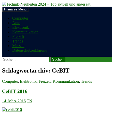
Zum
Inhalt
Suchen
Primäres Menü
springen
Technik-Neuheiten 2024 – Top
Computer
Auto
aktuell und angesagt!
Elektronik
Kommunikation
Freizeit
Trends
Messen
Datenschutzerklärung
Suchen
nach:
Schlagwortarchiv: CeBIT
Computer
,
Elektronik
,
Freizeit
,
Kommunikation
,
Trends
CeBIT 2016
14. März 2016
TN