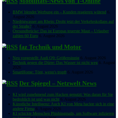
Mobilitäts-News von T-Online
BMW blendet Werbung ein – Kunden reagieren wütend
6.
August 2026
Niedrigwasser am Rhein: Droht jetzt der Verkehrskollaps auf
der Straße?
6. August 2026
Öresundbrücke: Das ist Europas teuerste Maut – Urlauber
zahlen 60 Euro
6. August 2026
faz Technik und Motor
Neu vorgestellt: Audi Q9: Größensinnig
6. August 2026
Technik gegen die Dürre: Das Wasser ist nicht weg
6. August
2026
SmartHome: Tönt, wenn's tropft
6. August 2026
Der Spiegel – Netzwelt News
KI wird zunehmend zum Hacken genutzt: Was daran für Sie
bedrohlich ist und was nicht
6. August 2026
Künstliche Intelligenz: Auch KI von Meta hackte sich in eine
andere Firma
6. August 2026
KI schickte Menschen Phishingmails, um Software infizieren