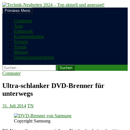
Zum
Inhalt
Suchen
Primäres Menü
springen
Technik-Neuheiten 2024 – Top
Computer
Auto
aktuell und angesagt!
Elektronik
Kommunikation
Freizeit
Trends
Messen
Datenschutzerklärung
Suchen
nach:
Computer
Ultra-schlanker DVD-Brenner für
unterwegs
31. Juli 2014
TN
Copyright Samsung