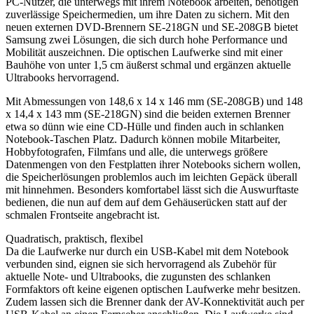
PC-Nutzer, die unterwegs mit ihrem Notebook arbeiten, benötigen
zuverlässige Speichermedien, um ihre Daten zu sichern. Mit den
neuen externen DVD-Brennern SE-218GN und SE-208GB bietet
Samsung zwei Lösungen, die sich durch hohe Performance und
Mobilität auszeichnen. Die optischen Laufwerke sind mit einer
Bauhöhe von unter 1,5 cm äußerst schmal und ergänzen aktuelle
Ultrabooks hervorragend.
Mit Abmessungen von 148,6 x 14 x 146 mm (SE-208GB) und 148
x 14,4 x 143 mm (SE-218GN) sind die beiden externen Brenner
etwa so dünn wie eine CD-Hülle und finden auch in schlanken
Notebook-Taschen Platz. Dadurch können mobile Mitarbeiter,
Hobbyfotografen, Filmfans und alle, die unterwegs größere
Datenmengen von den Festplatten ihrer Notebooks sichern wollen,
die Speicherlösungen problemlos auch im leichten Gepäck überall
mit hinnehmen. Besonders komfortabel lässt sich die Auswurftaste
bedienen, die nun auf dem auf dem Gehäuserücken statt auf der
schmalen Frontseite angebracht ist.
Quadratisch, praktisch, flexibel
Da die Laufwerke nur durch ein USB-Kabel mit dem Notebook
verbunden sind, eignen sie sich hervorragend als Zubehör für
aktuelle Note- und Ultrabooks, die zugunsten des schlanken
Formfaktors oft keine eigenen optischen Laufwerke mehr besitzen.
Zudem lassen sich die Brenner dank der AV-Konnektivität auch per