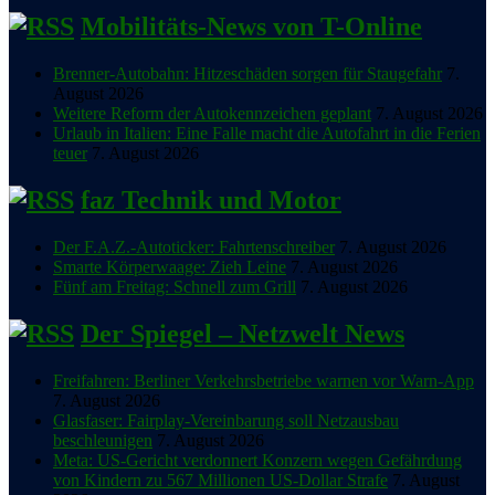
Mobilitäts-News von T-Online
Brenner-Autobahn: Hitzeschäden sorgen für Staugefahr
7.
August 2026
Weitere Reform der Autokennzeichen geplant
7. August 2026
Urlaub in Italien: Eine Falle macht die Autofahrt in die Ferien
teuer
7. August 2026
faz Technik und Motor
Der F.A.Z.-Autoticker: Fahrtenschreiber
7. August 2026
Smarte Körperwaage: Zieh Leine
7. August 2026
Fünf am Freitag: Schnell zum Grill
7. August 2026
Der Spiegel – Netzwelt News
Freifahren: Berliner Verkehrsbetriebe warnen vor Warn-App
7. August 2026
Glasfaser: Fairplay-Vereinbarung soll Netzausbau
beschleunigen
7. August 2026
Meta: US-Gericht verdonnert Konzern wegen Gefährdung
von Kindern zu 567 Millionen US-Dollar Strafe
7. August