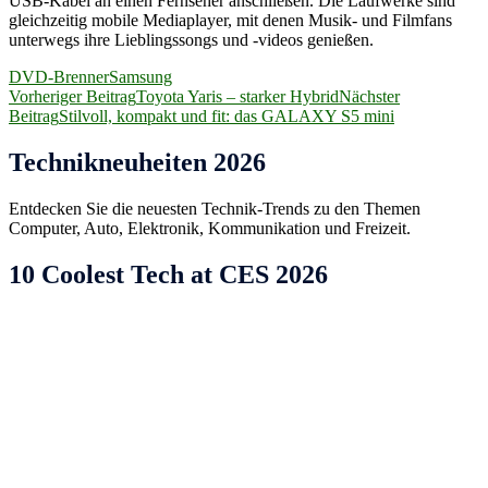
USB-Kabel an einen Fernseher anschließen. Die Laufwerke sind
gleichzeitig mobile Mediaplayer, mit denen Musik- und Filmfans
unterwegs ihre Lieblingssongs und -videos genießen.
DVD-Brenner
Samsung
Beitragsnavigation
Vorheriger Beitrag
Toyota Yaris – starker Hybrid
Nächster
Beitrag
Stilvoll, kompakt und fit: das GALAXY S5 mini
Technikneuheiten 2026
Entdecken Sie die neuesten Technik-Trends zu den Themen
Computer, Auto, Elektronik, Kommunikation und Freizeit.
10 Coolest Tech at CES 2026