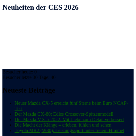
Neuheiten der CES 2026
Besucher heute: 0
Besucher letzte 30 Tage: 40
Neueste Beiträge
Neuer Mazda CX-5 erreicht fünf Sterne beim Euro NCAP-
Test
Der Mazda CX-80: Edles Crossover-Spitzenmodell
Der Mazda MX-5 2022: Mit Liebe zum Detail verbessert
Die Macht der Klänge – erleben, fühlen und sehen
Toyota MR2 (W30): Leistungssport unter freiem Himmel