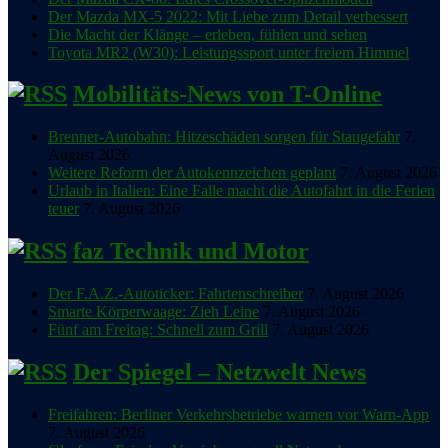
Der Mazda MX-5 2022: Mit Liebe zum Detail verbessert
Die Macht der Klänge – erleben, fühlen und sehen
Toyota MR2 (W30): Leistungssport unter freiem Himmel
Mobilitäts-News von T-Online
Brenner-Autobahn: Hitzeschäden sorgen für Staugefahr
7.
August 2026
Weitere Reform der Autokennzeichen geplant
7. August 2026
Urlaub in Italien: Eine Falle macht die Autofahrt in die Ferien
teuer
7. August 2026
faz Technik und Motor
Der F.A.Z.-Autoticker: Fahrtenschreiber
7. August 2026
Smarte Körperwaage: Zieh Leine
7. August 2026
Fünf am Freitag: Schnell zum Grill
7. August 2026
Der Spiegel – Netzwelt News
Freifahren: Berliner Verkehrsbetriebe warnen vor Warn-App
7. August 2026