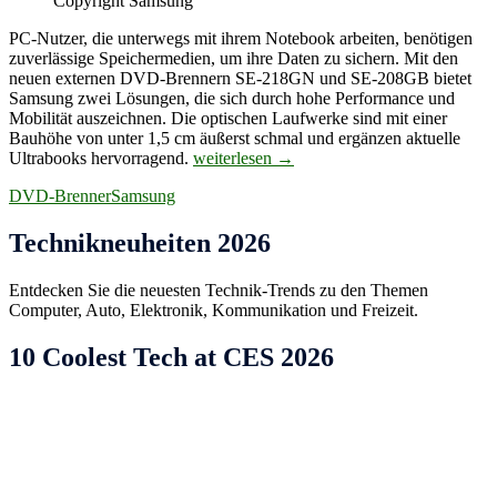
Copyright Samsung
PC-Nutzer, die unterwegs mit ihrem Notebook arbeiten, benötigen
zuverlässige Speichermedien, um ihre Daten zu sichern. Mit den
neuen externen DVD-Brennern SE-218GN und SE-208GB bietet
Samsung zwei Lösungen, die sich durch hohe Performance und
Mobilität auszeichnen. Die optischen Laufwerke sind mit einer
Bauhöhe von unter 1,5 cm äußerst schmal und ergänzen aktuelle
Ultra-
Ultrabooks hervorragend.
weiterlesen
→
schlanker
DVD-Brenner
Samsung
DVD-
Brenner
für
Technikneuheiten 2026
unterwegs
Entdecken Sie die neuesten Technik-Trends zu den Themen
Computer, Auto, Elektronik, Kommunikation und Freizeit.
10 Coolest Tech at CES 2026