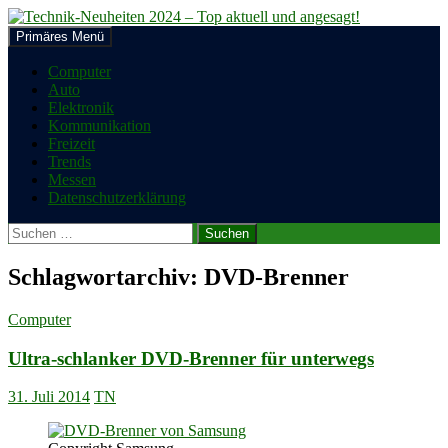
Zum
Inhalt
Suchen
Primäres Menü
springen
Technik-Neuheiten 2024 – Top
Computer
Auto
aktuell und angesagt!
Elektronik
Kommunikation
Freizeit
Trends
Messen
Datenschutzerklärung
Suchen
nach:
Schlagwortarchiv: DVD-Brenner
Computer
Ultra-schlanker DVD-Brenner für unterwegs
31. Juli 2014
TN