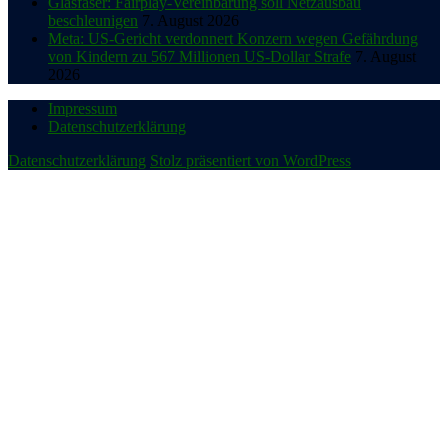
Glasfaser: Fairplay-Vereinbarung soll Netzausbau
beschleunigen
7. August 2026
Meta: US-Gericht verdonnert Konzern wegen Gefährdung
von Kindern zu 567 Millionen US-Dollar Strafe
7. August
2026
Impressum
Datenschutzerklärung
Datenschutzerklärung
Stolz präsentiert von WordPress