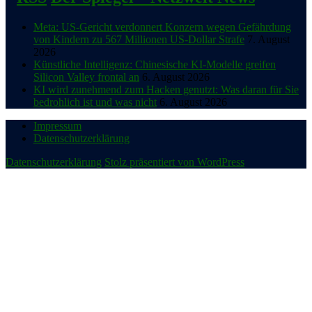
Meta: US-Gericht verdonnert Konzern wegen Gefährdung
von Kindern zu 567 Millionen US-Dollar Strafe
7. August
2026
Künstliche Intelligenz: Chinesische KI-Modelle greifen
Silicon Valley frontal an
6. August 2026
KI wird zunehmend zum Hacken genutzt: Was daran für Sie
bedrohlich ist und was nicht
6. August 2026
Impressum
Datenschutzerklärung
Datenschutzerklärung
Stolz präsentiert von WordPress