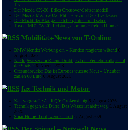
Test
Der Mazda CX-80: Edles Crossover-Spitzenmodell
Der Mazda MX-5 2022: Mit Liebe zum Detail verbessert
Die Macht der Klänge – erleben, fühlen und sehen
Toyota MR2 (W30): Leistungssport unter freiem Himmel
Mobilitäts-News von T-Online
BMW blendet Werbung ein – Kunden reagieren wütend
6.
August 2026
Niedrigwasser am Rhein: Droht jetzt der Verkehrskollaps auf
der Straße?
6. August 2026
Öresundbrücke: Das ist Europas teuerste Maut – Urlauber
zahlen 60 Euro
6. August 2026
faz Technik und Motor
Neu vorgestellt: Audi Q9: Größensinnig
6. August 2026
Technik gegen die Dürre: Das Wasser ist nicht weg
6. August
2026
SmartHome: Tönt, wenn's tropft
6. August 2026
Der Spiegel – Netzwelt News