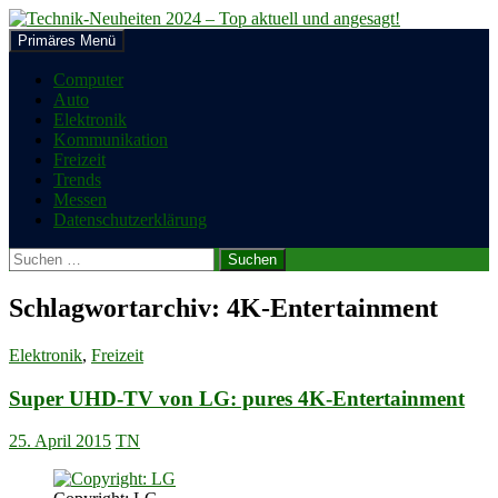
Zum
Inhalt
Suchen
Primäres Menü
springen
Technik-Neuheiten 2024 – Top
Computer
Auto
aktuell und angesagt!
Elektronik
Kommunikation
Freizeit
Trends
Messen
Datenschutzerklärung
Suchen
nach:
Schlagwortarchiv: 4K-Entertainment
Elektronik
,
Freizeit
Super UHD-TV von LG: pures 4K-Entertainment
25. April 2015
TN