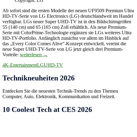
Copyright: LG
Ab sofort sind die ersten Modelle der neuen UF9509 Premium Ultra
HD-TV-Serie von LG Electronics (LG) deutschlandweit im Handel
verfügbar. LGs neuer Super UHD-TV ist in den Bildschirmgrößen
55 (140 cm) und 65 (165 cm) Zoll erhältlich. Als neue Premium-
Serie mit ColorPrime-Technologie ergänzen sie LGs weiteres Ultra
HD-TV-Portfolio. Anfänglich zunächst vor allem im Hinblick auf
das „Every Color Comes Alive“-Konzept entwickelt, vereint die
neue Super UHD-TV-Serie von LG jetzt gleich drei Premium-
Super
Vorteile:
weiterlesen
→
UHD-
4K-Entertainment
LG
UHD-TV
TV
von
LG:
Technikneuheiten 2026
pures
4K-
Entdecken Sie die neuesten Technik-Trends zu den Themen
Entertainment
Computer, Auto, Elektronik, Kommunikation und Freizeit.
10 Coolest Tech at CES 2026