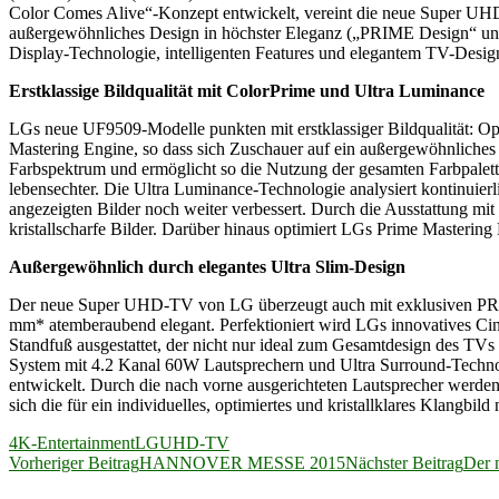
Color Comes Alive“-Konzept entwickelt, vereint die neue Super UHD
außergewöhnliches Design in höchster Eleganz („PRIME Design“ und
Display-Technologie, intelligenten Features und elegantem TV-Design 
Erstklassige Bildqualität mit ColorPrime und Ultra Luminance
LGs neue UF9509-Modelle punkten mit erstklassiger Bildqualität: Op
Mastering Engine, so dass sich Zuschauer auf ein außergewöhnliches
Farbspektrum und ermöglicht so die Nutzung der gesamten Farbpalette
lebensechter. Die Ultra Luminance-Technologie analysiert kontinuierl
angezeigten Bilder noch weiter verbessert. Durch die Ausstattung m
kristallscharfe Bilder. Darüber hinaus optimiert LGs Prime Masterin
Außergewöhnlich durch elegantes Ultra Slim-Design
Der neue Super UHD-TV von LG überzeugt auch mit exklusiven PRIME
mm* atemberaubend elegant. Perfektioniert wird LGs innovatives C
Standfuß ausgestattet, der nicht nur ideal zum Gesamtdesign des TVs 
System mit 4.2 Kanal 60W Lautsprechern und Ultra Surround-Technol
entwickelt. Durch die nach vorne ausgerichteten Lautsprecher werde
sich die für ein individuelles, optimiertes und kristallklares Klangbil
4K-Entertainment
LG
UHD-TV
Beitragsnavigation
Vorheriger Beitrag
HANNOVER MESSE 2015
Nächster Beitrag
Der 