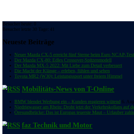
Besucher heute: 0
Besucher letzte 30 Tage: 41
Neueste Beiträge
Neuer Mazda CX-5 erreicht fünf Sterne beim Euro NCAP-Test
Der Mazda CX-80: Edles Crossover-Spitzenmodell
Der Mazda MX-5 2022: Mit Liebe zum Detail verbessert
Die Macht der Klänge – erleben, fühlen und sehen
Toyota MR2 (W30): Leistungssport unter freiem Himmel
Mobilitäts-News von T-Online
BMW blendet Werbung ein – Kunden reagieren wütend
6. Au
Niedrigwasser am Rhein: Droht jetzt der Verkehrskollaps auf d
Öresundbrücke: Das ist Europas teuerste Maut – Urlauber zahl
faz Technik und Motor