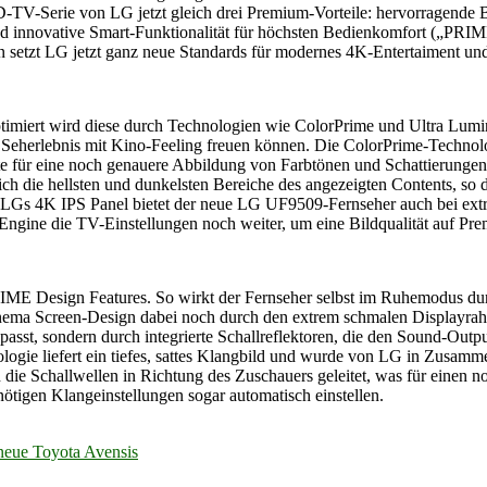
-TV-Serie von LG jetzt gleich drei Premium-Vorteile:
hervorragende B
 innovative Smart-Funktionalität für höchsten Bedienkomfort („PRI
setzt LG jetzt ganz neue Standards für modernes 4K-Entertaiment und g
timiert wird diese durch Technologien wie ColorPrime und Ultra Lumi
 Seherlebnis mit Kino-Feeling freuen können. Die ColorPrime-Technol
 für eine noch genauere Abbildung von Farbtönen und Schattierungen. 
ich die hellsten und dunkelsten Bereiche des angezeigten Contents, so d
it LGs 4K IPS Panel bietet der neue LG UF9509-Fernseher auch bei extr
g Engine die TV-Einstellungen noch weiter, um eine Bildqualität auf P
 Design Features. So wirkt der Fernseher selbst im Ruhemodus durch
inema Screen-Design dabei noch durch den extrem schmalen Displayra
passt, sondern durch integrierte Schallreflektoren, die den Sound-Out
ogie liefert ein tiefes, sattes Klangbild und wurde von LG in Zusa
n die Schallwellen in Richtung des Zuschauers geleitet, was für einen
d nötigen Klangeinstellungen sogar automatisch einstellen.
neue Toyota Avensis