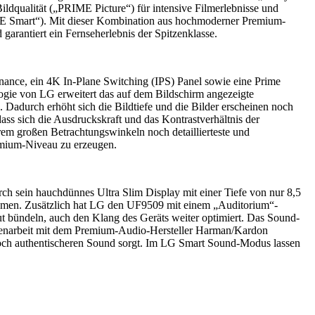
ildqualität („PRIME Picture“) für intensive Filmerlebnisse und
ME Smart“). Mit dieser Kombination aus hochmoderner Premium-
arantiert ein Fernseherlebnis der Spitzenklasse.
nance, ein 4K In-Plane Switching (IPS) Panel sowie eine Prime
ogie von LG erweitert das auf dem Bildschirm angezeigte
Dadurch erhöht sich die Bildtiefe und die Bilder erscheinen noch
ass sich die Ausdruckskraft und das Kontrastverhältnis der
em großen Betrachtungswinkeln noch detaillierteste und
remium-Niveau zu erzeugen.
 sein hauchdünnes Ultra Slim Display mit einer Tiefe von nur 8,5
hmen. Zusätzlich hat LG den UF9509 mit einem „Auditorium“-
put bündeln, auch den Klang des Geräts weiter optimiert. Das Sound-
mmenarbeit mit dem Premium-Audio-Hersteller Harman/Kardon
 noch authentischeren Sound sorgt. Im LG Smart Sound-Modus lassen