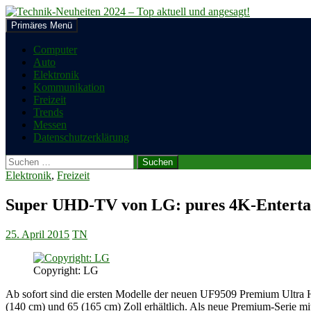
Zum
Inhalt
Suchen
Primäres Menü
springen
Technik-Neuheiten 2024 – Top a
Computer
Auto
Elektronik
Kommunikation
Freizeit
Trends
Messen
Datenschutzerklärung
Suchen
nach:
Elektronik
,
Freizeit
Super UHD-TV von LG: pures 4K-Entert
25. April 2015
TN
Copyright: LG
Ab sofort sind die ersten Modelle der neuen UF9509 Premium Ultra
(140 cm) und 65 (165 cm) Zoll erhältlich. Als neue Premium-Serie m