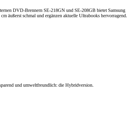
uen externen DVD-Brennern SE-218GN und SE-208GB bietet Samsung
Ult
 cm äußerst schmal und ergänzen aktuelle Ultrabooks hervorragend.
sch
DV
Br
für
un
parend und umweltfreundlich: die Hybridversion.