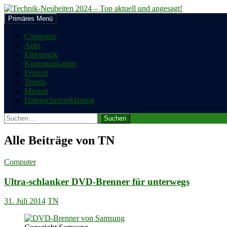
Zum
Inhalt
Suchen
Primäres Menü
springen
Technik-Neuheiten 2024 – Top a
Computer
Auto
Elektronik
Kommunikation
Freizeit
Trends
Messen
Datenschutzerklärung
Suchen
nach:
Alle Beiträge von TN
Computer
Ultra-schlanker DVD-Brenner für unterwegs
31. Juli 2014
TN