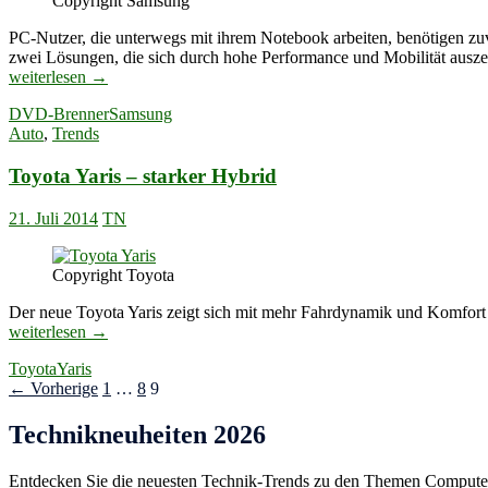
Copyright Samsung
PC-Nutzer, die unterwegs mit ihrem Notebook arbeiten, benötigen 
zwei Lösungen, die sich durch hohe Performance und Mobilität ausze
weiterlesen
→
DVD-Brenner
Samsung
Auto
,
Trends
Toyota Yaris – starker Hybrid
21. Juli 2014
TN
Copyright Toyota
Der neue Toyota Yaris zeigt sich mit mehr Fahrdynamik und Komfort
Toyota
weiterlesen
→
Yaris
Toyota
Yaris
–
Beitragsnavigation
← Vorherige
1
…
8
9
starker
Hybrid
Technikneuheiten 2026
Entdecken Sie die neuesten Technik-Trends zu den Themen Computer,