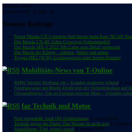
Besucher heute: 1
Besucher letzte 30 Tage: 42
Neueste Beiträge
Neuer Mazda CX-5 erreicht fünf Sterne beim Euro NCAP-Test
Der Mazda CX-80: Edles Crossover-Spitzenmodell
Der Mazda MX-5 2022: Mit Liebe zum Detail verbessert
Die Macht der Klänge – erleben, fühlen und sehen
Toyota MR2 (W30): Leistungssport unter freiem Himmel
Mobilitäts-News von T-Online
BMW blendet Werbung ein – Kunden reagieren wütend
6. Au
Niedrigwasser am Rhein: Droht jetzt der Verkehrskollaps auf d
Öresundbrücke: Das ist Europas teuerste Maut – Urlauber zahl
faz Technik und Motor
Neu vorgestellt: Audi Q9: Größensinnig
6. August 2026
Technik gegen die Dürre: Das Wasser ist nicht weg
6. August 
SmartHome: Tönt, wenn's tropft
6. August 2026