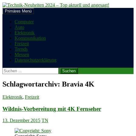
Zum
Inhalt
Suchen
Primäres Menü
springen
Technik-Neuheiten 2024 – Top
Computer
Auto
aktuell und angesagt!
Elektronik
Kommunikation
Freizeit
Trends
Messen
Datenschutzerklärung
Suchen
nach:
Schlagwortarchiv: Bravia 4K
Elektronik
,
Freizeit
Wildnis-Vorbereitung mit 4K Fernseher
13. Dezember 2015
TN