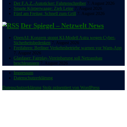
Der F.A.Z.-Autoticker: Fahrtenschreiber
7. August 2026
Smarte Körperwaage: Zieh Leine
7. August 2026
Fünf am Freitag: Schnell zum Grill
7. August 2026
Der Spiegel – Netzwelt News
OpenAI: Konzern stoppt KI-Modell Astra wegen Cyber-
Sicherheitsbedenken
7. August 2026
Freifahren: Berliner Verkehrsbetriebe warnen vor Warn-App
7. August 2026
Glasfaser: Fairplay-Vereinbarung soll Netzausbau
beschleunigen
7. August 2026
Impressum
Datenschutzerklärung
Datenschutzerklärung
Stolz präsentiert von WordPress