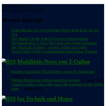
Besucher heute: 0
Besucher letzte 30 Tage: 40
Neueste Beiträge
Neuer Mazda CX-5 erreicht fünf Sterne beim Euro NCAP-
Test
Der Mazda CX-80: Edles Crossover-Spitzenmodell
Der Mazda MX-5 2022: Mit Liebe zum Detail verbessert
Die Macht der Klänge – erleben, fühlen und sehen
Toyota MR2 (W30): Leistungssport unter freiem Himmel
Mobilitäts-News von T-Online
Brenner-Autobahn: Hitzeschäden sorgen für Staugefahr
7.
August 2026
Weitere Reform der Autokennzeichen geplant
7. August 2026
Urlaub in Italien: Eine Falle macht die Autofahrt in die Ferien
teuer
7. August 2026
faz Technik und Motor