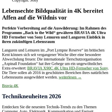
Copyright: Sony
Lebensechte Bildqualität in 4K bereitet
Affen auf die Wildnis vor
Perfekte Vorbereitung auf die Auswilderung: Im Rahmen des
Programms „Back to the Wild“ gewähren BRAVIA 4K Ultra
HD Fernseher von Sony Lemuren und Languren Einblick in
ihren zukünftigen Lebensraum
Languren und Lemuren im „Port Lympne Reserve“ im britischen
Kent können sich seit vergangener Woche über eine besondere
Abwechslung freuen: Die internationale Tierschutzorganisation
„Aspinall Foundation“ hat ihre Gehege um ein ungewöhnliches
Extra erweitert:
BRAVIA X90C 4K Ultra HD-Fernseher von Sony
.
Die Tiere sollen ab 2016 in geschützten Bereichen ihres natürlichen
Wildnis-
Lebensraums ausgewildert werden.
weiterlesen
→
Vorbereitung
Bravia 4K
mit
4K
Fernseher
Technikneuheiten 2026
Entdecken Sie die neuesten Technik-Trends zu den Themen
Computer, Auto, Elektronik, Kommunikation und Freizeit.